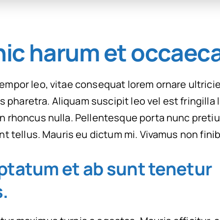
hic harum et occaec
empor leo, vitae consequat lorem ornare ultrici
ies pharetra. Aliquam suscipit leo vel est fringilla
on rhoncus nulla. Pellentesque porta nunc preti
unt tellus. Mauris eu dictum mi. Vivamus non finib
ptatum et ab sunt tenetur
.