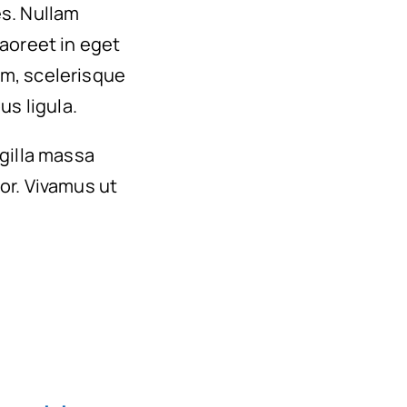
es. Nullam
 laoreet in eget
um, scelerisque
us ligula.
ngilla massa
or. Vivamus ut