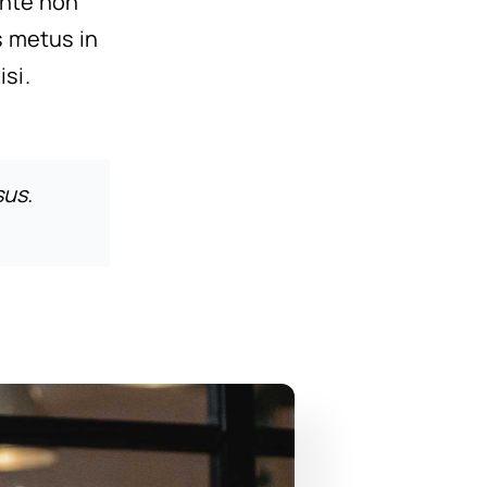
ante non
s metus in
isi.
sus.