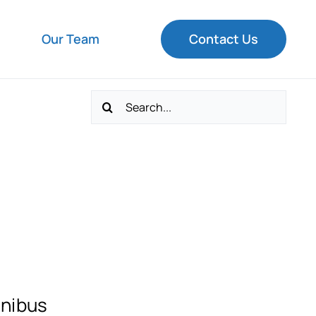
Our Team
Contact Us
Search
for:
inibus