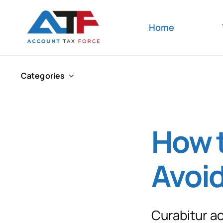
Skip
to
Home
content
Categories
How t
Avoid
Curabitur ac