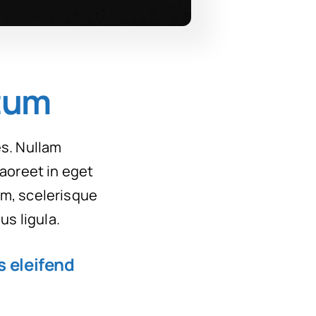
ctum
es. Nullam
 laoreet in eget
um, scelerisque
us ligula.
s eleifend