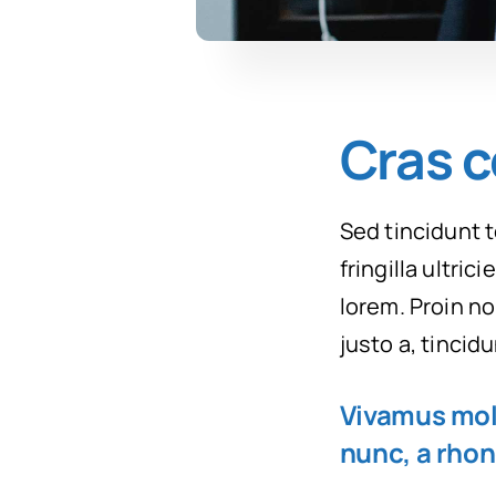
Cras c
Sed tincidunt t
fringilla ultric
lorem. Proin n
justo a, tincid
Vivamus moll
nunc, a rhon