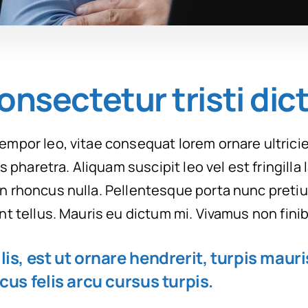
onsectetur tristi di
empor leo, vitae consequat lorem ornare ultrici
ies pharetra. Aliquam suscipit leo vel est fringilla
on rhoncus nulla. Pellentesque porta nunc preti
unt tellus. Mauris eu dictum mi. Vivamus non finib
is, est ut ornare hendrerit, turpis mauri
cus felis arcu cursus turpis.