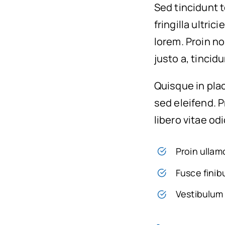
Sed tincidunt t
fringilla ultric
lorem. Proin n
justo a, tincid
Quisque in plac
sed eleifend. P
libero vitae od
Proin ullam
Fusce finib
Vestibulum 