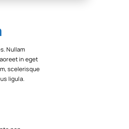
a
es. Nullam
 laoreet in eget
um, scelerisque
us ligula.