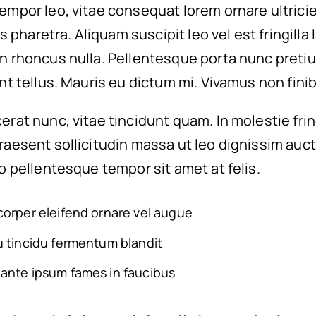
empor leo, vitae consequat lorem ornare ultrici
ies pharetra. Aliquam suscipit leo vel est fringilla
on rhoncus nulla. Pellentesque porta nunc preti
unt tellus. Mauris eu dictum mi. Vivamus non finib
erat nunc, vitae tincidunt quam. In molestie fri
raesent sollicitudin massa ut leo dignissim auct
io pellentesque tempor sit amet at felis.
corper eleifend ornare vel augue
u tincidu fermentum blandit
ante ipsum fames in faucibus