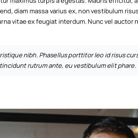
tur maximus turpis a egestas. Mauris efficitur, 
end, diam massa varius ex, non vestibulum risu
urna vitae ex feugiat interdum. Nunc vel auctor n
tristique nibh. Phasellus porttitor leo id risus cur
tincidunt rutrum ante, eu vestibulum elit phare.