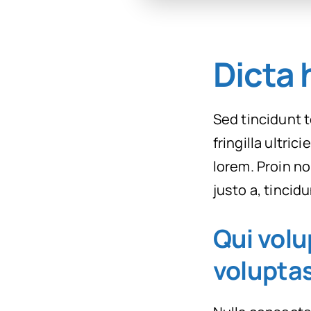
Dicta 
Sed tincidunt t
fringilla ultric
lorem. Proin n
justo a, tincid
Qui volu
voluptas