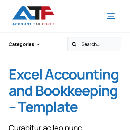
Skip
to
Togg
content
Navig
Search
Home
Categories
for:
Tax Tips
Excel Accounting
and Bookkeeping
Our Services
– Template
CRA
Curabitur ac leo nunc
Our Team